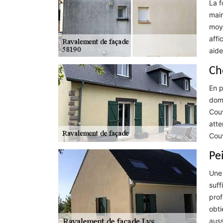
La f
main
moye
affi
aide
Ch
En p
doma
Couv
atte
Couv
Pe
Une 
suff
prof
obti
auss