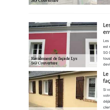
Le
en
Les 
est 
SG C
tous
devi
Le
fa
Si v
votr
déjà
clie