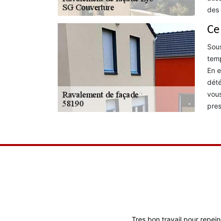
des 
Ce
Sous
temp
En e
dété
vous
pres
Travail de bonne
Tres bon travail pour repein