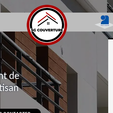
nt de
tisan