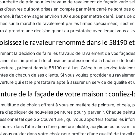
ourchette de prix pour les travaux de ravalement de façade varie selo
s d’œuvres qui sont prises en compte par mètre carré ne sont pas c
nne, il faut envisager environ 100 euros par mettre carré. Dans ce c
chés sur le marché de ravalement par les firmes spécialisées, il est 
ra à prendre une décision quant au prestataire avec lequel vous allez
oisissez le ravaleur renommé dans le 58190 et 
renant la décision de faire les travaux de ravalement de vos façades 
ine, il est important de choisir un professionnel à la hauteur de toute
erture , présent dans le 58190 et à Lys. Grâce à un service totalem
ntes de chacun de ses clients. Si vous voulez procéder au ravaleme
erture qui est le prestataire apte à assurer un service de qualité et u
inture de la façade de votre maison : confiez-
multitude de choix s’offrent à vous en matière de peinture, et cela, 
ira d’appliquer de nouvelles peintures pour y parvenir. Chaque peinture
essionnel tel que SG Couverture , qui vous apportera toutes les info
endrez dans l’utilisation d’une peinture pliolite, acrylique ou aussi mi
i vous guider dans votre choix pour profiter d'une qualité de travail 