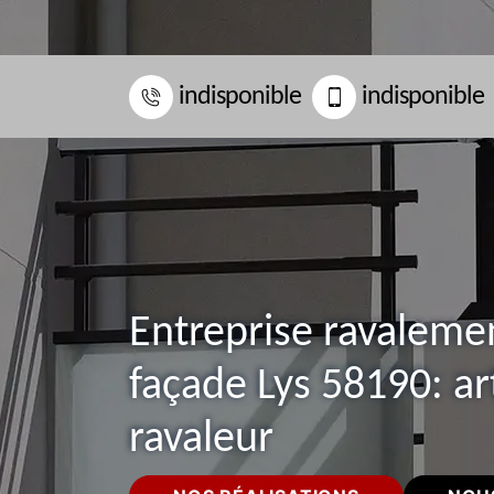
indisponible
indisponible
Entreprise ravaleme
façade Lys 58190: ar
ravaleur