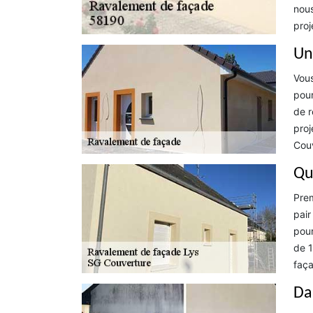
nous
proj
Un
Vous
pour
de r
proj
Couv
Qu
Prem
pair
pour
de 1
faça
Da