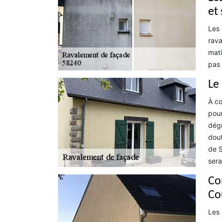
et
Les 
rava
mati
pas 
Le
À co
pour
dégr
dout
de S
sera
Co
Co
Les 