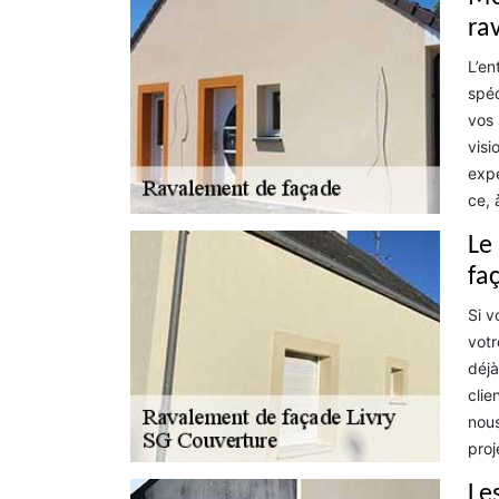
ra
L’en
spéc
vos 
visi
expé
ce, 
Le
fa
Si v
votr
déjà
clie
nous
proj
Le