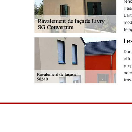
reno
il a
L’ar
mode
télé
Le
Dans
effe
prop
acce
trav