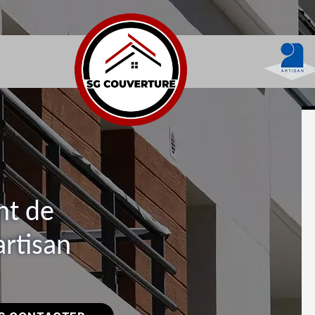
nt de
artisan