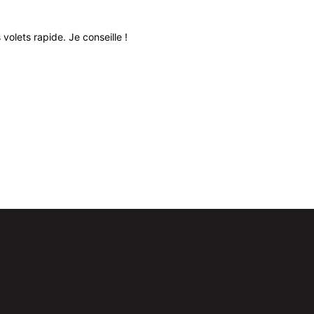
volets rapide. Je conseille !
Très bon relati