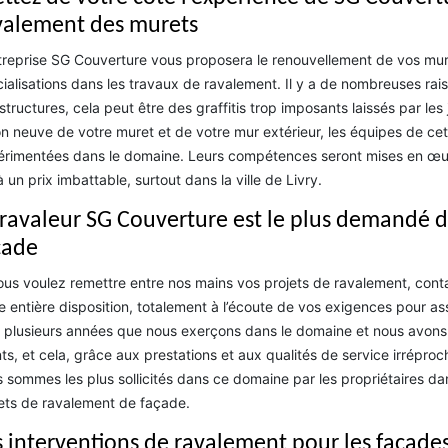
valement des murets
treprise SG Couverture vous proposera le renouvellement de vos murs
ialisations dans les travaux de ravalement. Il y a de nombreuses rai
structures, cela peut être des graffitis trop imposants laissés par le
on neuve de votre muret et de votre mur extérieur, les équipes de cett
rimentées dans le domaine. Leurs compétences seront mises en œuvr
à un prix imbattable, surtout dans la ville de Livry.
 ravaleur SG Couverture est le plus demandé 
çade
ous voulez remettre entre nos mains vos projets de ravalement, con
e entière disposition, totalement à l’écoute de vos exigences pour ass
 plusieurs années que nous exerçons dans le domaine et nous avons e
nts, et cela, grâce aux prestations et aux qualités de service irrépro
 sommes les plus sollicités dans ce domaine par les propriétaires dan
ets de ravalement de façade.
s interventions de ravalement pour les façades 