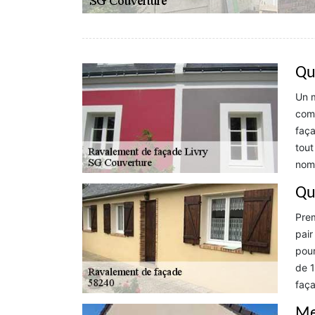
Qu
Un m
comm
faça
tout
nomb
Qu
Prem
pair
pour
de 1
faça
Me