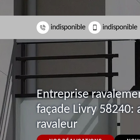
indisponible
indisponible
Entreprise ravaleme
façade Livry 58240: 
ravaleur