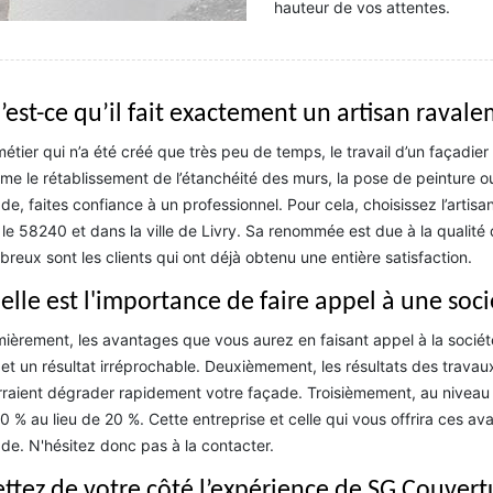
hauteur de vos attentes.
’est-ce qu’il fait exactement un artisan raval
étier qui n’a été créé que très peu de temps, le travail d’un façadier s
e le rétablissement de l’étanchéité des murs, la pose de peinture o
de, faites confiance à un professionnel. Pour cela, choisissez l’art
 le 58240 et dans la ville de Livry. Sa renommée est due à la qualité
reux sont les clients qui ont déjà obtenu une entière satisfaction.
elle est l'importance de faire appel à une soc
ièrement, les avantages que vous aurez en faisant appel à la sociét
 et un résultat irréprochable. Deuxièmement, les résultats des travau
raient dégrader rapidement votre façade. Troisièmement, au niveau d
0 % au lieu de 20 %. Cette entreprise et celle qui vous offrira ces 
de. N'hésitez donc pas à la contacter.
ttez de votre côté l’expérience de SG Couver