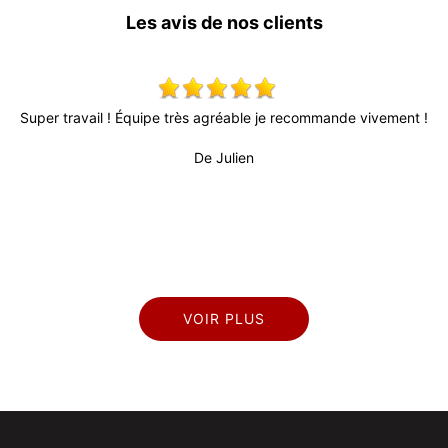
Les avis de nos clients
s
Super travail ! Équipe très agréable je recommande vivement !
T
l
d
De Julien
rès
VOIR PLUS