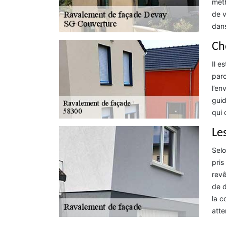
méth
de v
dans
Ch
Il e
parc
l’en
guid
qui 
Le
Selo
pris
revê
de d
la c
atte