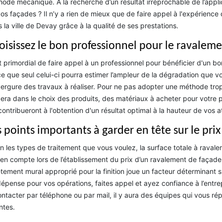
ode mécanique. À la recherche d’un résultat irréprochable de l’appli
os façades ? Il n’y a rien de mieux que de faire appel à l'expérienc
 la ville de Devay grâce à la qualité de ses prestations.
oisissez le bon professionnel pour le ravalem
st primordial de faire appel à un professionnel pour bénéficier d'un b
e que seul celui-ci pourra estimer l’ampleur de la dégradation que vos
vergure des travaux à réaliser. Pour ne pas adopter une méthode trop
era dans le choix des produits, des matériaux à acheter pour votre pr
contribueront à l'obtention d'un résultat optimal à la hauteur de vos a
s points importants à garder en tête sur le pr
n les types de traitement que vous voulez, la surface totale à ravaler
 en compte lors de l’établissement du prix d’un ravalement de façade.
tement mural approprié pour la finition joue un facteur déterminant s
épense pour vos opérations, faites appel et ayez confiance à l’entr
ontacter par téléphone ou par mail, il y aura des équipes qui vous rép
ntes.