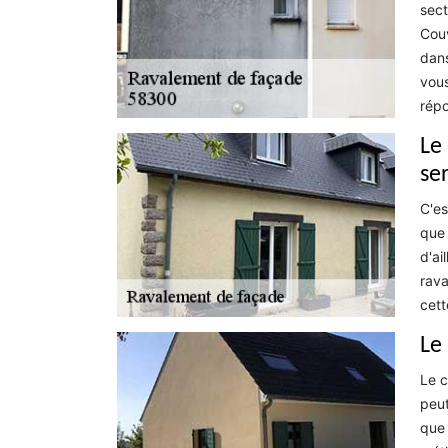
sect
Couv
dans
vous
répo
Le
se
C'es
que 
d'ai
rava
cett
Le
Le c
peut
que 