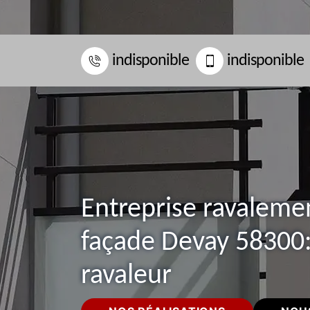
indisponible
indisponible
Entreprise ravaleme
façade Devay 58300:
ravaleur