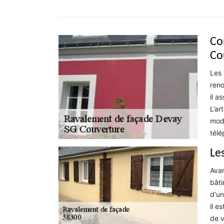
Co
Co
Les 
reno
il a
L’ar
mode
télé
Les
Avan
bâti
d'un
il e
de v