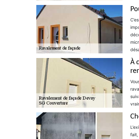
Po
C’es
impo
déco
micr
désa
À 
re
Vous
rava
suiv
vrai
Ch
L’ex
fait