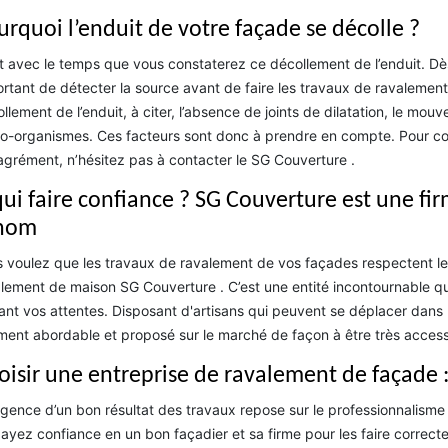
urquoi l’enduit de votre façade se décolle ?
t avec le temps que vous constaterez ce décollement de l’enduit. Dès 
rtant de détecter la source avant de faire les travaux de ravalement. 
llement de l’enduit, à citer, l’absence de joints de dilatation, le mou
o-organismes. Ces facteurs sont donc à prendre en compte. Pour con
grément, n’hésitez pas à contacter le SG Couverture .
qui faire confiance ? SG Couverture est une f
nom
 voulez que les travaux de ravalement de vos façades respectent les
lement de maison SG Couverture . C’est une entité incontournable qui 
ant vos attentes. Disposant d'artisans qui peuvent se déplacer dans l
ment abordable et proposé sur le marché de façon à être très accessi
oisir une entreprise de ravalement de façade 
igence d’un bon résultat des travaux repose sur le professionnalisme
, ayez confiance en un bon façadier et sa firme pour les faire correct