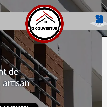
nt de
 artisan