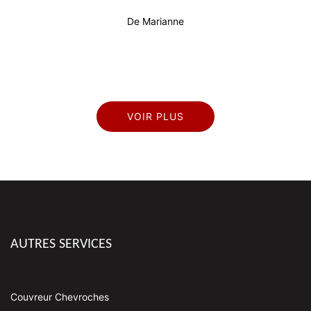
pr
De Marianne
VOIR PLUS
AUTRES SERVICES
Couvreur Chevroches