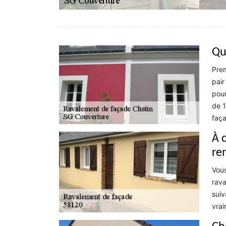
Qu
Prem
pair
pour
de 1
faça
À 
re
Vous
rava
suiv
vrai