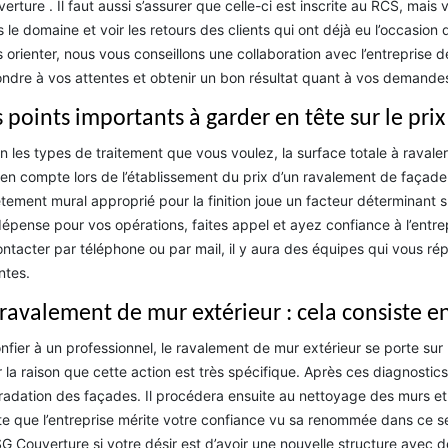
erture . Il faut aussi s’assurer que celle-ci est inscrite au RCS, mais
 le domaine et voir les retours des clients qui ont déjà eu l’occasion
 orienter, nous vous conseillons une collaboration avec l’entrepris
ndre à vos attentes et obtenir un bon résultat quant à vos demande
s points importants à garder en tête sur le pr
n les types de traitement que vous voulez, la surface totale à ravaler
 en compte lors de l’établissement du prix d’un ravalement de façade.
tement mural approprié pour la finition joue un facteur déterminant s
épense pour vos opérations, faites appel et ayez confiance à l’entr
ontacter par téléphone ou par mail, il y aura des équipes qui vous rép
ntes.
 ravalement de mur extérieur : cela consiste e
nfier à un professionnel, le ravalement de mur extérieur se porte sur 
 la raison que cette action est très spécifique. Après ces diagnostics, 
adation des façades. Il procédera ensuite au nettoyage des murs et à
e que l’entreprise mérite votre confiance vu sa renommée dans ce se
G Couverture si votre désir est d’avoir une nouvelle structure avec de