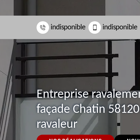
indisponible
indisponible
Entreprise ravaleme
façade Chatin 58120:
ravaleur