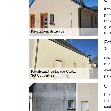
Ch
Il e
parc
l’en
guid
qui 
Es
?
Grâc
budg
avan
plus
Ch
L’ex
fait
sect