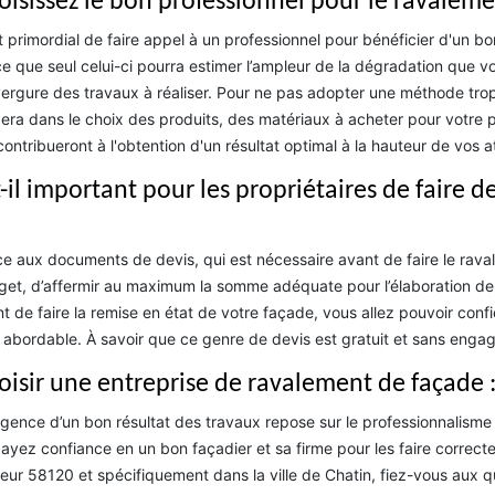
oisissez le bon professionnel pour le ravalem
st primordial de faire appel à un professionnel pour bénéficier d'un b
e que seul celui-ci pourra estimer l’ampleur de la dégradation que vos
vergure des travaux à réaliser. Pour ne pas adopter une méthode trop
era dans le choix des produits, des matériaux à acheter pour votre pr
contribueront à l'obtention d'un résultat optimal à la hauteur de vos a
t-il important pour les propriétaires de faire 
e aux documents de devis, qui est nécessaire avant de faire le rava
et, d’affermir au maximum la somme adéquate pour l’élaboration de v
t de faire la remise en état de votre façade, vous allez pouvoir confier 
 abordable. À savoir que ce genre de devis est gratuit et sans enga
oisir une entreprise de ravalement de façade 
igence d’un bon résultat des travaux repose sur le professionnalisme
, ayez confiance en un bon façadier et sa firme pour les faire correct
eur 58120 et spécifiquement dans la ville de Chatin, fiez-vous aux qu