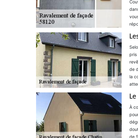
Couv
dans
vous
répo
Le
Selo
pris
revê
de d
la c
atte
Le
À co
pour
dégr
dout
de S