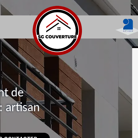
nt de
 artisan