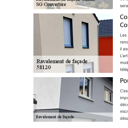
sera
Co
Co
Les 
reno
il a
L’ar
mode
télé
Po
C’es
impo
déco
micr
désa