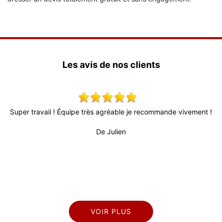
Les avis de nos clients
uper travail ! Équipe très agréable je recommande vivement !
Très 
fiabl
De Julien
profes
VOIR PLUS