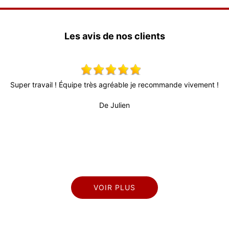
Les avis de nos clients
s
Super travail ! Équipe très agréable je recommande vivement !
T
l
d
De Julien
rès
VOIR PLUS