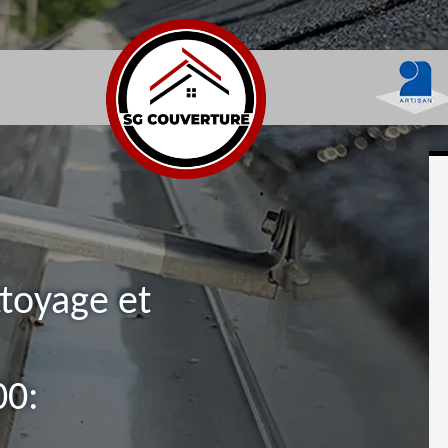
ttoyage et
00: