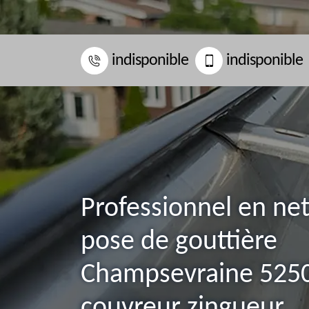
indisponible
indisponible
Professionnel en ne
pose de gouttière
Champsevraine 525
couvreur zingueur