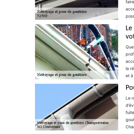
fair
acce
poss
Le
vo
Que 
prof
acco
la r
et à
Po
Le n
d’év
fuit
gout
Cham