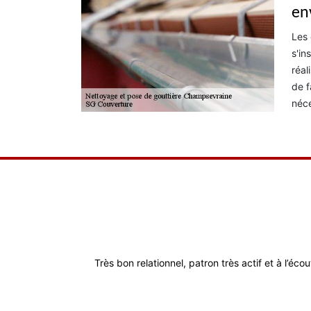
en
Les 
s'in
réal
de f
néce
Très bon relationnel, patron très actif et à l’éco