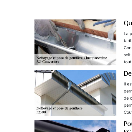
Qu
La p
tari
Conn
soit
tout
De
Il e
perm
de c
perm
Couv
Po