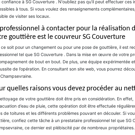
e confiance à SG Couverture . N'oubliez pas qu'il peut effectuer ces i
ssibles à tous. Si vous voulez des renseignements complémentaires, v
ible de visiter ses locaux.
 professionnel à contacter pour la réalisation
tre gouttière est le couvreur SG Couverture
ce soit pour un changement ou pour une pose de gouttière, il est r
essionnel tel que SG Couverture . Dans la mise en œuvre de votre pro
mpagnement de bout en bout. De plus, une équipe expérimentée et c
éussite de l’opération. En consultant son site web, vous pourrez déco
 Champsevraine.
ur quelles raisons vous devez procéder au net
ettoyage de votre gouttière doit être pris en considération. En effe
acuation d’eau de pluie, cette opération doit être effectuée régulière
es de toitures et les différents problèmes pouvant en découler. Si vo
tière, confiez cette tâche à un prestataire professionnel tel que SG
psevraine, ce dernier est plébiscité par de nombreux propriétaires. 