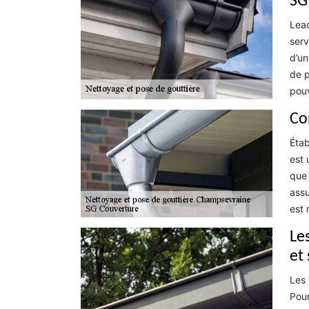
SG
Lead
serv
d’un
de p
pouv
Co
Étab
est 
que 
assu
est 
Le
et
Les 
Pour