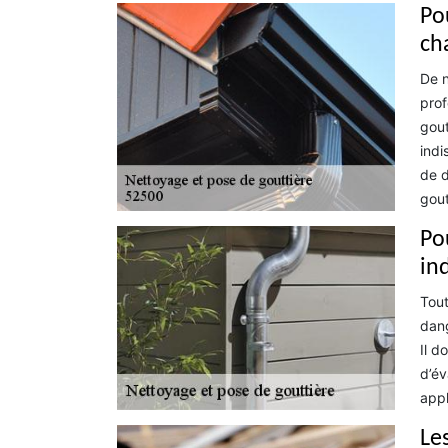
Po
ch
De n
prof
gout
indi
de d
gout
Po
in
Tout
dang
Il d
d’év
appl
Le