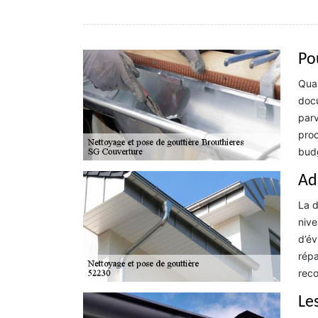
Po
Quan
docu
parv
proc
budg
Ad
La d
nive
d’év
répa
reco
Le