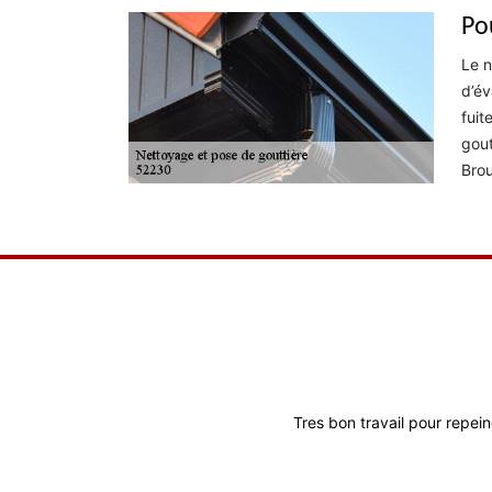
Po
Le n
d’év
fuit
gout
Brou
Travail de bonne
Tres bon travail pour repein