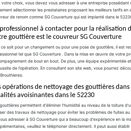
e votre choix, vous devez vous adresser à une entreprise possédant
ement sélectionner les prestataires proposant les meilleurs tarifs e
reur de renom comme SG Couverture qui est implanté dans le 52230 
 professionnel à contacter pour la réalisation
tre gouttière est le couvreur SG Couverture
ce soit pour un changement ou pour une pose de gouttière, il est r
essionnel tel que SG Couverture . Dans la mise en œuvre de votre pro
mpagnement de bout en bout. De plus, une équipe expérimentée et c
éussite de l’opération. En consultant son site web, vous pourrez déco
 Brouthieres.
s opérations de nettoyage des gouttières dans l
calités avoisinantes dans le 52230
gouttières permettent d'éliminer l'humidité au niveau de la toiture d'u
iser des travaux de nettoyage pour éviter les problèmes de fuites au 
ous adresser à SG Couverture qui a beaucoup d'expérience en la ma
lémentaires, veuillez le téléphoner directement. Il peut aussi établi