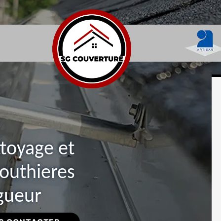
ttoyage et
routhieres
gueur