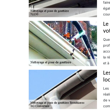
fair
égal
couv
Le
vo
Que 
prof
acco
la r
et à
Le
lo
Les 
réal
de v
comp