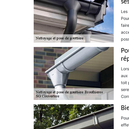
se
Les 
Pour
fair
acce
poss
Po
ré
Lors
aux 
toit
sere
Cont
Bi
Pour
effe