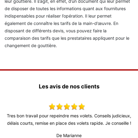
leur gouttière. Il s’agit, en effet, d’un document qui leur permet
de disposer de toutes les informations quant aux fournitures
indispensables pour réaliser l’opération. Il leur permet
également de connaître les tarifs de la main-d’œuvre. En
disposant de différents devis, vous pouvez faire la
comparaison des tarifs que les prestataires appliquent pour le
changement de gouttière.
Les avis de nos clients
olets. Conseils judicieux,
Super travail ! Équipe très agréable je r
ets rapide. Je conseille !
De Julien
e