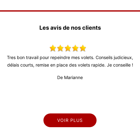
Les avis de nos clients
e mes volets. Conseils judicieux,
Super travail ! Équipe très agréa
 des volets rapide. Je conseille !
De Juli
arianne
VOIR PLUS