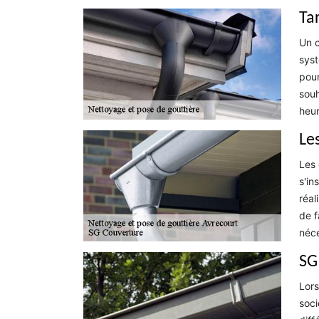
Ta
Un c
syst
pour
souh
heur
Le
Les 
s'in
réal
de f
néce
SG
Lors
soci