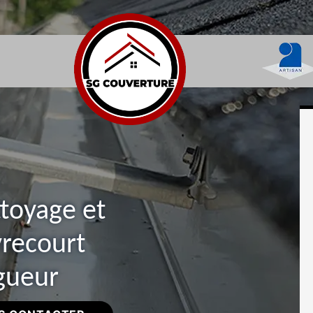
ttoyage et
vrecourt
gueur