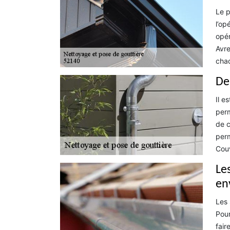
Le p
l’op
opér
Avre
chaq
De
Il e
perm
de c
perm
Couv
Le
en
Les 
Pour
fair