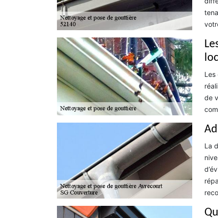
diff
tena
votr
Le
lo
Les 
réal
de v
comp
Ad
La d
nive
d’év
répa
reco
Qu