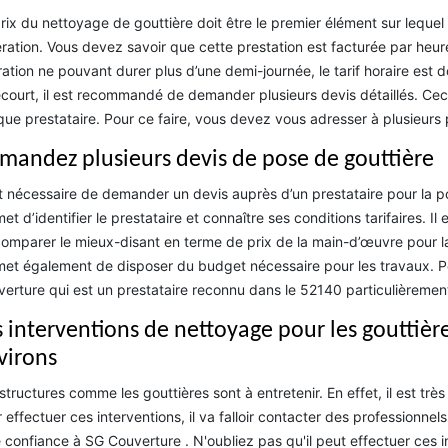
rix du nettoyage de gouttière doit être le premier élément sur lequ
ération. Vous devez savoir que cette prestation est facturée par heure 
ation ne pouvant durer plus d’une demi-journée, le tarif horaire es
court, il est recommandé de demander plusieurs devis détaillés. Cec
ue prestataire. Pour ce faire, vous devez vous adresser à plusieurs 
mandez plusieurs devis de pose de gouttière
st nécessaire de demander un devis auprès d’un prestataire pour la 
et d’identifier le prestataire et connaître ses conditions tarifaires.
omparer le mieux-disant en terme de prix de la main-d’œuvre pour l
et également de disposer du budget nécessaire pour les travaux. Po
erture qui est un prestataire reconnu dans le 52140 particulièremen
s interventions de nettoyage pour les gouttière
virons
structures comme les gouttières sont à entretenir. En effet, il est trè
 effectuer ces interventions, il va falloir contacter des professionnel
e confiance à SG Couverture . N'oubliez pas qu'il peut effectuer ces i