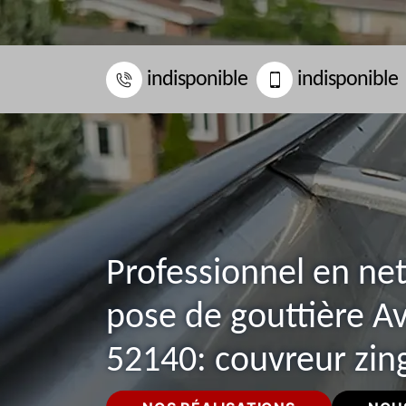
indisponible
indisponible
Professionnel en ne
pose de gouttière A
52140: couvreur zin