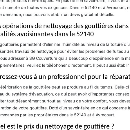
érents produits non-toxiques. En plus de son savoir-faire, il vous fera
nt compte de toutes vos exigences. Dans le 52140 et à Avrecourt, not
e demande, nous pouvons établir un devis gratuit et détaillé.
s opérations de nettoyage des gouttières dans l
calités avoisinantes dans le 52140
gouttières permettent d'éliminer l'humidité au niveau de la toiture d'u
iser des travaux de nettoyage pour éviter les problèmes de fuites au 
ous adresser à SG Couverture qui a beaucoup d'expérience en la ma
lémentaires, veuillez le téléphoner directement. Il peut aussi établi
ressez-vous à un professionnel pour la réparat
étérioration de la gouttière peut se produire au fil du temps. Celle-
au du système d’évacuation, ce qui peut avoir d’importantes conséque
iter tout désagrément surtout au niveau de votre confort, vous deve
ration de votre gouttière. Doté d’un savoir-faire en ce qui concerne la
mmandés par les propriétaires dans le 52140 et à Avrecourt.
el est le prix du nettoyage de gouttière ?