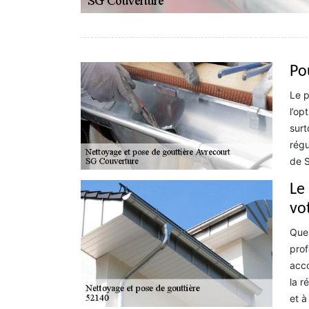
Po
Le p
l’op
surt
régu
de S
Le
vo
Que 
prof
acco
la r
et à