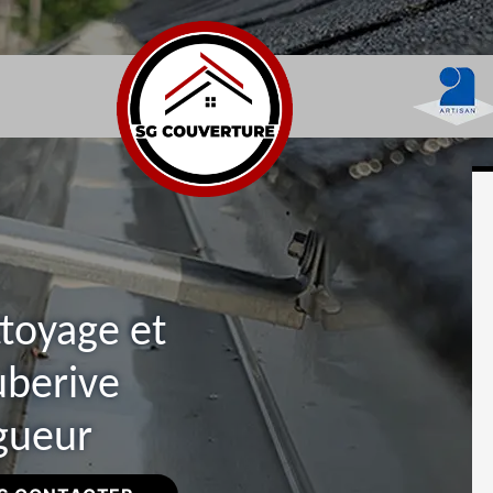
ttoyage et
uberive
gueur