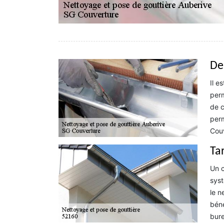
De
Il e
perm
de c
perm
Couv
Ta
Un c
syst
le n
béné
bur