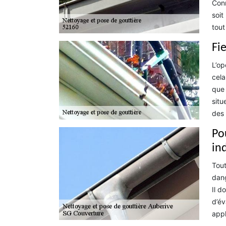
Conn
soit
tout
Fi
L’op
cela
que 
situ
des 
Po
in
Tout
dang
Il d
d’év
appl