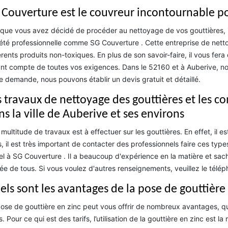
 Couverture est le couvreur incontournable po
que vous avez décidé de procéder au nettoyage de vos gouttières, 
été professionnelle comme SG Couverture . Cette entreprise de netto
érents produits non-toxiques. En plus de son savoir-faire, il vous fera
nt compte de toutes vos exigences. Dans le 52160 et à Auberive, notr
e demande, nous pouvons établir un devis gratuit et détaillé.
s travaux de nettoyage des gouttières et les 
ns la ville de Auberive et ses environs
multitude de travaux est à effectuer sur les gouttières. En effet, il e
, il est très important de contacter des professionnels faire ces type
l à SG Couverture . Il a beaucoup d'expérience en la matière et sache
ée de tous. Si vous voulez d'autres renseignements, veuillez le télé
els sont les avantages de la pose de gouttière 
ose de gouttière en zinc peut vous offrir de nombreux avantages, qu
fs. Pour ce qui est des tarifs, l’utilisation de la gouttière en zinc es