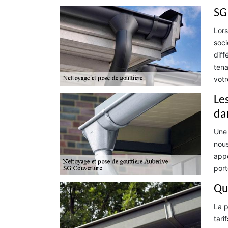
SG
Lors
soci
diff
tena
votr
Le
da
Une 
nous
appe
port
Qu
La p
tari