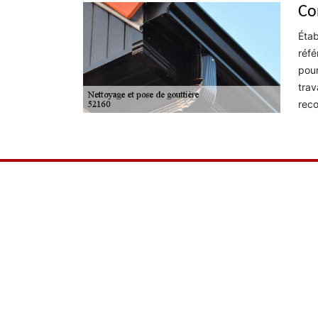
Co
Étab
réfé
pour
trav
reco