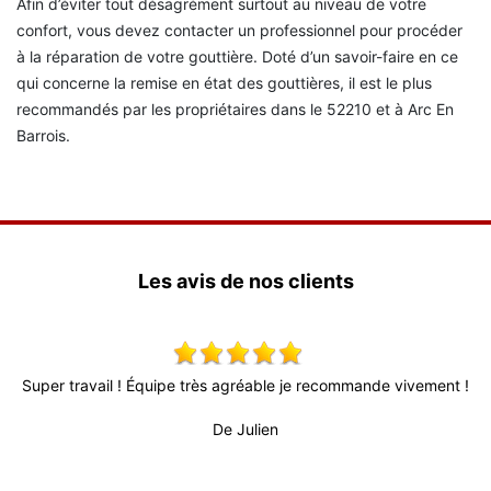
Afin d’éviter tout désagrément surtout au niveau de votre
confort, vous devez contacter un professionnel pour procéder
à la réparation de votre gouttière. Doté d’un savoir-faire en ce
qui concerne la remise en état des gouttières, il est le plus
recommandés par les propriétaires dans le 52210 et à Arc En
Barrois.
Les avis de nos clients
s
Super travail ! Équipe très agréable je recommande vivement !
T
l
d
De Julien
rès