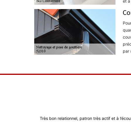
et à
Co
Pour
quan
couv
préc
par 
Très bon relationnel, patron très actif et à l’éco