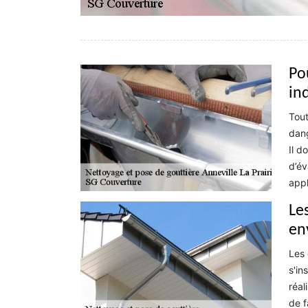
Po
in
Tout
dang
Il d
d’év
appl
Les
en
Les 
s'in
réal
de f