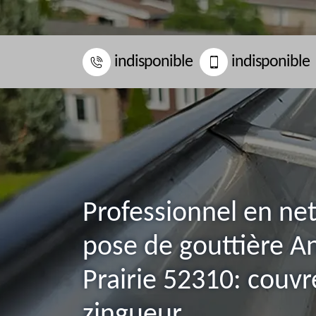
indisponible
indisponible
Professionnel en ne
pose de gouttière An
Prairie 52310: couvr
zingueur