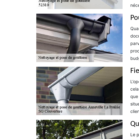
néce
Po
Quan
docu
parv
proc
budg
Fi
L’op
cela
que 
situ
clie
Qu
Le p