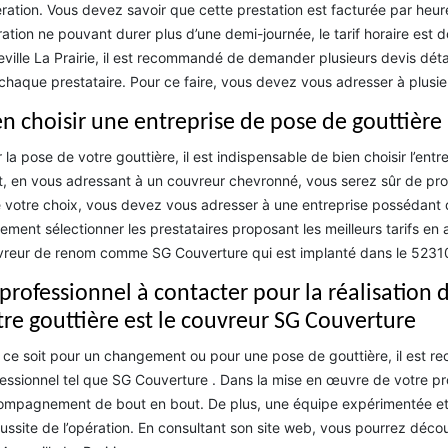
ération. Vous devez savoir que cette prestation est facturée par heure 
ation ne pouvant durer plus d’une demi-journée, le tarif horaire es
ville La Prairie, il est recommandé de demander plusieurs devis déta
chaque prestataire. Pour ce faire, vous devez vous adresser à plusie
en choisir une entreprise de pose de gouttière 
 la pose de votre gouttière, il est indispensable de bien choisir l’entr
t, en vous adressant à un couvreur chevronné, vous serez sûr de profi
e votre choix, vous devez vous adresser à une entreprise possédant
ement sélectionner les prestataires proposant les meilleurs tarifs e
reur de renom comme SG Couverture qui est implanté dans le 52310 e
 professionnel à contacter pour la réalisation
tre gouttière est le couvreur SG Couverture
ce soit pour un changement ou pour une pose de gouttière, il est r
essionnel tel que SG Couverture . Dans la mise en œuvre de votre pro
mpagnement de bout en bout. De plus, une équipe expérimentée et c
éussite de l’opération. En consultant son site web, vous pourrez déco