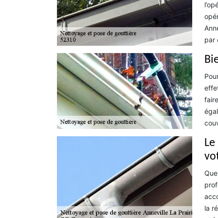
l’op
opér
Anne
par 
Bi
Pour
effe
fair
égal
couv
Le
vo
Que 
prof
acco
la r