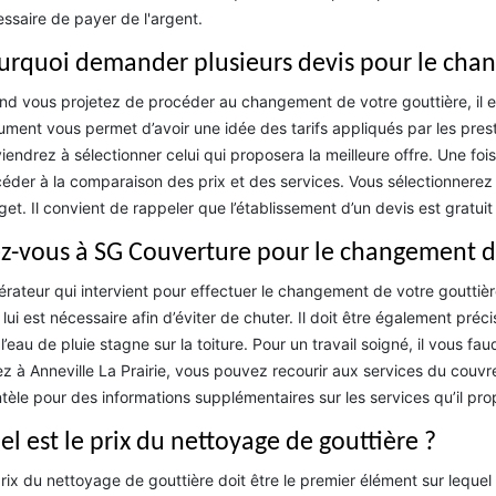
ssaire de payer de l'argent.
urquoi demander plusieurs devis pour le chan
d vous projetez de procéder au changement de votre gouttière, il 
ment vous permet d’avoir une idée des tarifs appliqués par les pres
iendrez à sélectionner celui qui proposera la meilleure offre. Une foi
éder à la comparaison des prix et des services. Vous sélectionnerez 
et. Il convient de rappeler que l’établissement d’un devis est gratu
ez-vous à SG Couverture pour le changement d
érateur qui intervient pour effectuer le changement de votre gouttièr
 lui est nécessaire afin d’éviter de chuter. Il doit être également préc
l’eau de pluie stagne sur la toiture. Pour un travail soigné, il vous fa
ez à Anneville La Prairie, vous pouvez recourir aux services du cou
ntèle pour des informations supplémentaires sur les services qu’il p
el est le prix du nettoyage de gouttière ?
rix du nettoyage de gouttière doit être le premier élément sur lequ