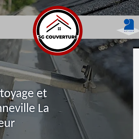
ttoyage et
neville La
eur