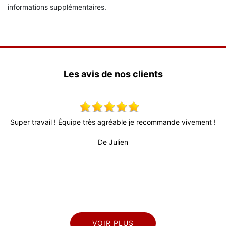
informations supplémentaires.
Les avis de nos clients
Super travail ! Équipe très agréable je recommande vivement !
Très
fia
De Julien
profe
VOIR PLUS