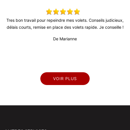
ndre mes volets. Conseils judicieux,
Très bon relationnel, patron très 
ce des volets rapide. Je conseille !
fiable (surtout au vu de la conj
professionnel et sérieux. Travail 
 Marianne
prop
De T
VOIR PLUS