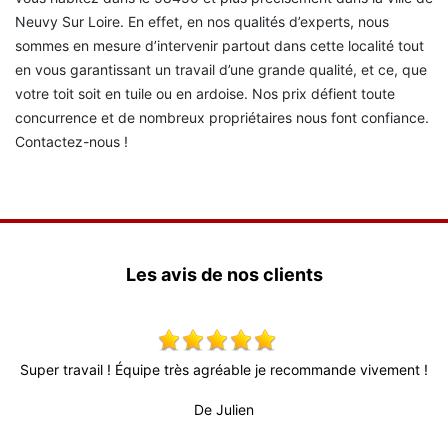
Neuvy Sur Loire. En effet, en nos qualités d’experts, nous
sommes en mesure d’intervenir partout dans cette localité tout
en vous garantissant un travail d’une grande qualité, et ce, que
votre toit soit en tuile ou en ardoise. Nos prix défient toute
concurrence et de nombreux propriétaires nous font confiance.
Contactez-nous !
Les avis de nos clients
able je recommande vivement !
Très bon relationnel, patron très actif 
fiable (surtout au vu de la conjonctur
en
professionnel et sérieux. Travail de bon
propre.