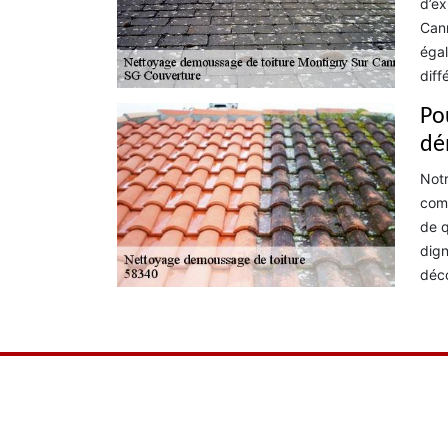
d’ex
Cann
égal
diff
Po
dé
Notr
comp
de q
dign
déco