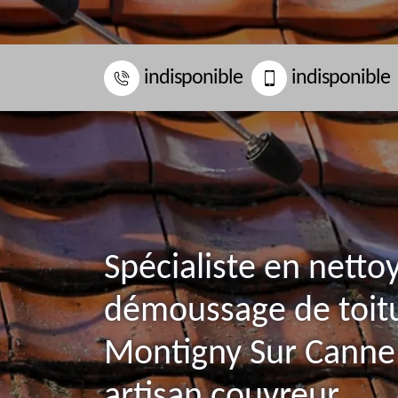
indisponible
indisponible
Spécialiste en netto
démoussage de toit
Montigny Sur Canne
artisan couvreur