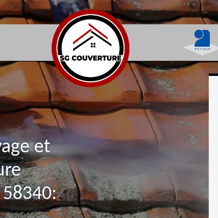
yage et
ure
 58340: