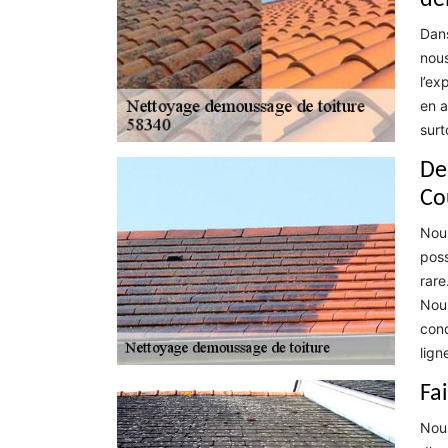
dé
Dans
nous
l’ex
en a
surt
De
Co
Nous
poss
rare
Nous
cond
lign
Fa
Nous