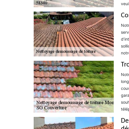
veui
Co
Notr
serv
d’in
soll
notr
Tr
Notr
long
couv
gara
souh
télé
De