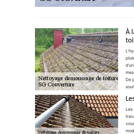
À 
to
L’hy
plui
d’un
mesu
De p
souh
Le
Les 
trav
vous
mode