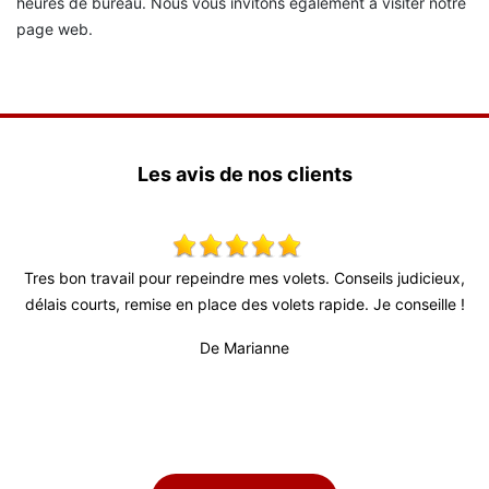
heures de bureau. Nous vous invitons également à visiter notre
page web.
Les avis de nos clients
udicieux,
Très bon relationnel, patron très actif et à l’écoute. Délais 
nseille !
fiable (surtout au vu de la conjoncture actuelle) et person
professionnel et sérieux. Travail de bonne qualité et surtout
propre.
De Titi