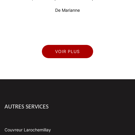
profession
De Marianne
VOIR PLUS
AUTRES SERVICES
Couvreur Larochemillay