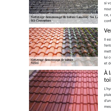
si v
nous
ce, 
conf
Ve
Il e
l’en
mett
lui 
et d
À 
to
L’hy
plui
d’un
mesu