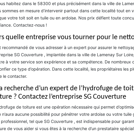
ous habitez dans le 58300 et plus précisément dans la ville de Lamena
 sommes en mesure d’intervenir partout dans cette localité tout en vo
que votre toit soit en tuile ou en ardoise. Nos prix défient toute con
iance. Contactez-nous !
rs quelle entreprise vous tourner pour le netto
st recommandé de vous adresser à un expert pour assurer le nettoyage 
treprise SG Couverture , implantée dans la ville de Lamenay Sur Loir
re à votre service son expérience et sa compétence. De nombreux cli
confier ce type d’opération. Dans cette localité, les propriétaires les
e le contacter.
la recherche d’un expert de l’hydrofuge de toit
iture ? Contactez l’entreprise SG Couverture
drofuge de toiture est une opération nécessaire qui permet d’optimiser 
e n’aura aucune possibilité pour pénétrer votre ardoise ou votre tuile
 professionnel, tel que SG Couverture , est indispensable pour garant
re de vous aider si vous êtes à la recherche d’un prestataire spécial