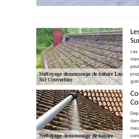
Le
Sur
Les 
mani
peut
prop
grat
Co
Co
Depu
dans
mesu
cond