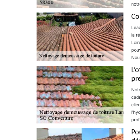
notr
Co
Lead
la r
Loir
pouv
Nous
L’
pr
Notr
cadr
clie
l’hy
prof
Po