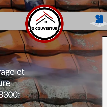
yage et
ure
8300: