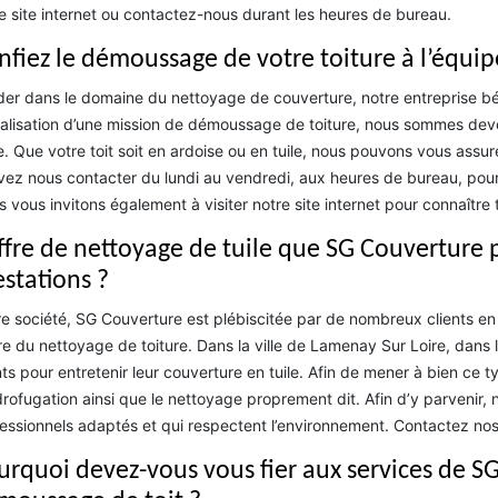
e site internet ou contactez-nous durant les heures de bureau.
nfiez le démoussage de votre toiture à l’équi
er dans le domaine du nettoyage de couverture, notre entreprise b
éalisation d’une mission de démoussage de toiture, nous sommes dev
e. Que votre toit soit en ardoise ou en tuile, nous pouvons vous assur
ez nous contacter du lundi au vendredi, aux heures de bureau, pou
 vous invitons également à visiter notre site internet pour connaître t
offre de nettoyage de tuile que SG Couverture p
estations ?
e société, SG Couverture est plébiscitée par de nombreux clients en r
e du nettoyage de toiture. Dans la ville de Lamenay Sur Loire, dans 
nts pour entretenir leur couverture en tuile. Afin de mener à bien ce
drofugation ainsi que le nettoyage proprement dit. Afin d’y parvenir, 
essionnels adaptés et qui respectent l’environnement. Contactez no
urquoi devez-vous vous fier aux services de SG