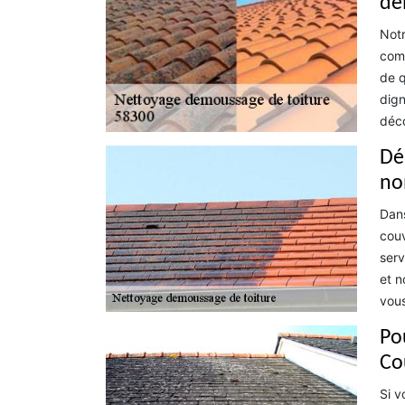
dé
Notr
comp
de q
dign
déco
Dé
no
Dans
couv
serv
et n
vous
Pou
Co
Si v