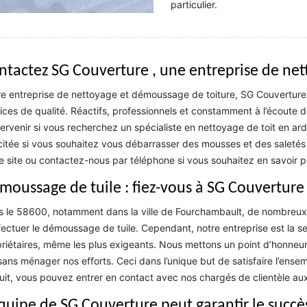
particulier.
ntactez SG Couverture , une entreprise de ne
e entreprise de nettoyage et démoussage de toiture, SG Couverture 
ices de qualité. Réactifs, professionnels et constamment à l’écoute
tervenir si vous recherchez un spécialiste en nettoyage de toit en a
icitée si vous souhaitez vous débarrasser des mousses et des saletés i
e site ou contactez-nous par téléphone si vous souhaitez en savoir pl
moussage de tuile : fiez-vous à SG Couverture
 le 58600, notamment dans la ville de Fourchambault, de nombreux 
fectuer le démoussage de tuile. Cependant, notre entreprise est la s
riétaires, même les plus exigeants. Nous mettons un point d’honneur 
sans ménager nos efforts. Ceci dans l’unique but de satisfaire l’ens
uit, vous pouvez entrer en contact avec nos chargés de clientèle au
équipe de SG Couverture peut garantir le succè