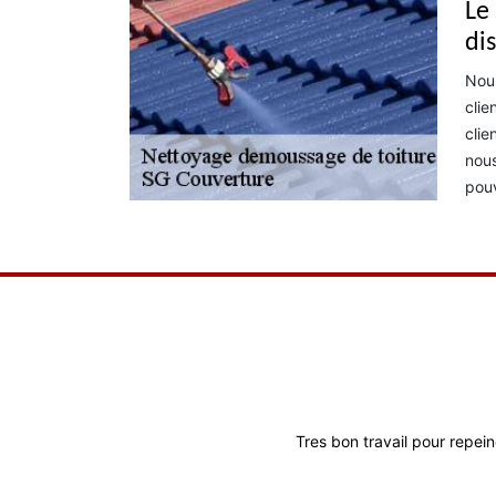
Le
di
Nous
clie
clie
nous
pouv
Travail de bonne
Tres bon travail pour repein