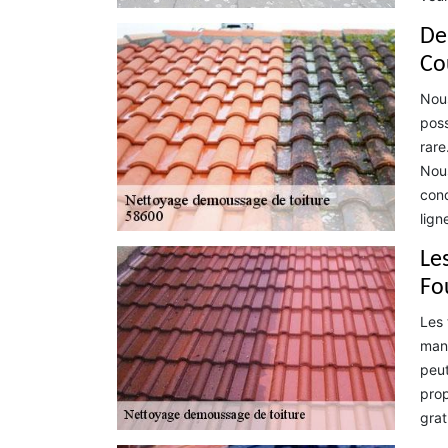
De
Co
Nous
poss
rare
Nous
cond
lign
Le
Fo
Les 
mani
peut
prop
grat