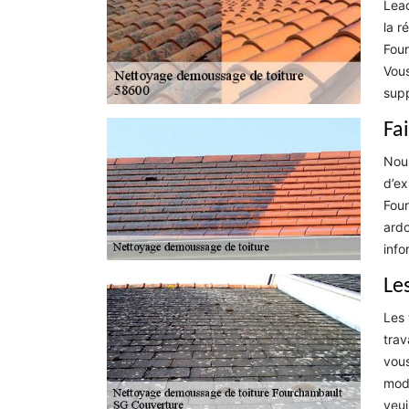
Lead
la r
Four
Vous
supp
Fa
Nous
d’ex
Four
ardo
info
Le
Les 
trav
vous
mode
veui