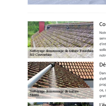
Co
Notr
serv
d’in
soll
notr
Dé
Dans
d’ef
prop
ce, 
grat
L’