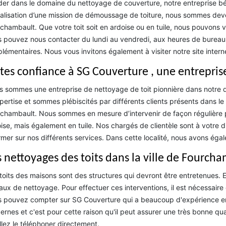
er dans le domaine du nettoyage de couverture, notre entreprise b
éalisation d’une mission de démoussage de toiture, nous sommes deve
chambault. Que votre toit soit en ardoise ou en tuile, nous pouvons v
 pouvez nous contacter du lundi au vendredi, aux heures de bureau
lémentaires. Nous vous invitons également à visiter notre site interne
ites confiance à SG Couverture , une entrepris
 sommes une entreprise de nettoyage de toit pionnière dans notre
pertise et sommes plébiscités par différents clients présents dans l
chambault. Nous sommes en mesure d’intervenir de façon régulière 
ise, mais également en tuile. Nos chargés de clientèle sont à votre 
rmer sur nos différents services. Dans cette localité, nous avons égal
s nettoyages des toits dans la ville de Fourcha
toits des maisons sont des structures qui devront être entretenues. En 
aux de nettoyage. Pour effectuer ces interventions, il est nécessaire 
 pouvez compter sur SG Couverture qui a beaucoup d'expérience en la 
rnes et c'est pour cette raison qu'il peut assurer une très bonne quali
llez le téléphoner directement.