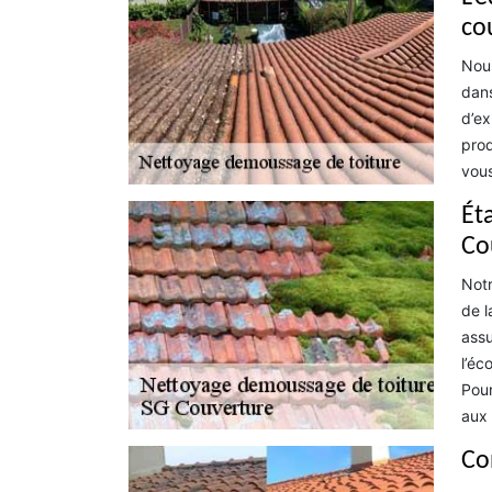
co
Nous
dans
d’ex
prod
vous
Éta
Co
Notr
de l
assu
l’éc
Pour
aux 
Co