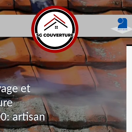
yage et
ure
: artisan