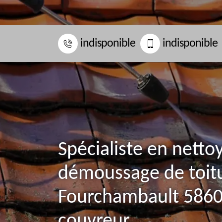
indisponible
indisponible
Spécialiste en netto
démoussage de toit
Fourchambault 58600
couvreur