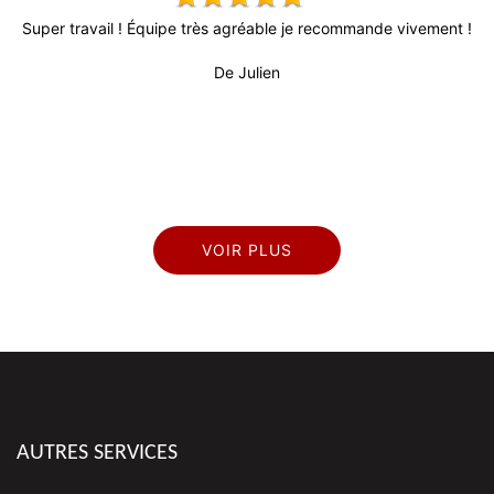
x,
Super travail ! Équipe très agréable je recommande vivement !
 !
De Julien
pr
VOIR PLUS
AUTRES SERVICES