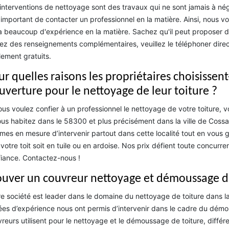
interventions de nettoyage sont des travaux qui ne sont jamais à néglig
 important de contacter un professionnel en la matière. Ainsi, nou
a beaucoup d'expérience en la matière. Sachez qu'il peut proposer de
ez des renseignements complémentaires, veuillez le téléphoner direct
lement gratuits.
r quelles raisons les propriétaires choisissent
uverture pour le nettoyage de leur toiture ?
ous voulez confier à un professionnel le nettoyage de votre toiture,
ous habitez dans le 58300 et plus précisément dans la ville de Cossay
es en mesure d’intervenir partout dans cette localité tout en vous ga
votre toit soit en tuile ou en ardoise. Nos prix défient toute concur
iance. Contactez-nous !
ouver un couvreur nettoyage et démoussage 
e société est leader dans le domaine du nettoyage de toiture dans l
es d’expérience nous ont permis d’intervenir dans le cadre du démou
reurs utilisent pour le nettoyage et le démoussage de toiture, diffé