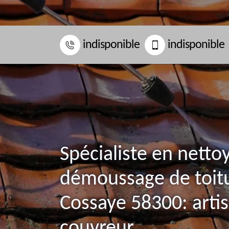
indisponible
indisponible
Spécialiste en netto
démoussage de toit
Cossaye 58300: arti
couvreur