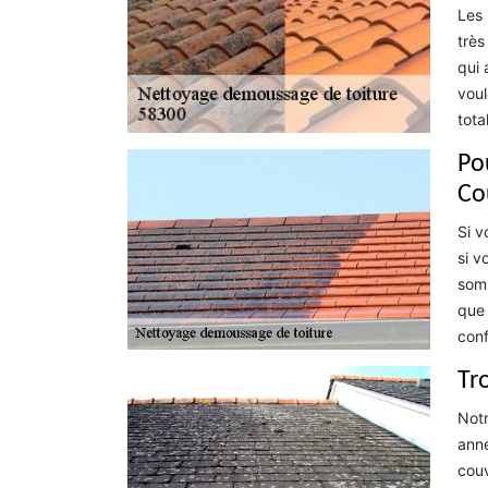
Les 
très
qui 
voul
tota
Pou
Co
Si v
si v
somm
que 
conf
Tr
Notr
anné
couv