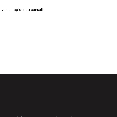
volets rapide. Je conseille !
Très bon relati