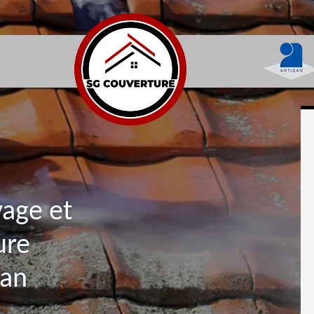
yage et
ure
san