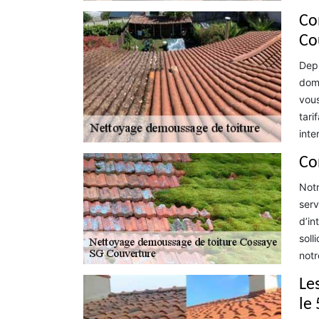
Co
Co
Depu
doma
vous
tari
inte
Co
Notr
serv
d’in
soll
notr
Le
le