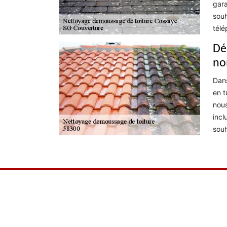
gara
souh
télé
Dé
no
Dans
en t
nous
incl
souh