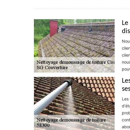
Le
di
Nous
clie
clie
nous
pouv
Le
se
Les 
d'ét
prob
cont
abor