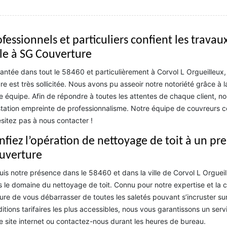
ofessionnels et particuliers confient les trava
ile à SG Couverture
antée dans tout le 58460 et particulièrement à Corvol L Orgueilleux,
ure est très sollicitée. Nous avons pu asseoir notre notoriété grâce à
e équipe. Afin de répondre à toutes les attentes de chaque client, n
tation empreinte de professionnalisme. Notre équipe de couvreurs c
sitez pas à nous contacter !
nfiez l’opération de nettoyage de toit à un p
uverture
is notre présence dans le 58460 et dans la ville de Corvol L Orgueil
 le domaine du nettoyage de toit. Connu pour notre expertise et l
re de vous débarrasser de toutes les saletés pouvant s’incruster sur v
itions tarifaires les plus accessibles, nous vous garantissons un ser
e site internet ou contactez-nous durant les heures de bureau.