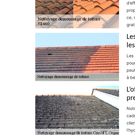
d’ef
prop
ce, 
grat
Le
le
Les 
pour
peut
à be
L’
pr
Notr
cadr
clie
l’hy