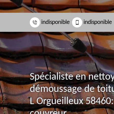
indisponible
indisponible
Spécialiste en netto
démoussage de toitu
L Orgueilleux 58460:
couvreur