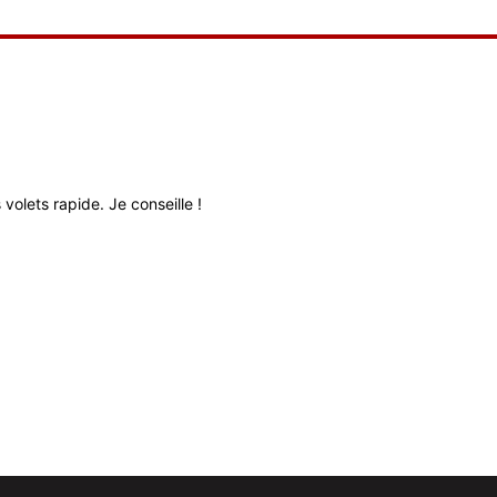
volets rapide. Je conseille !
Très bon relati