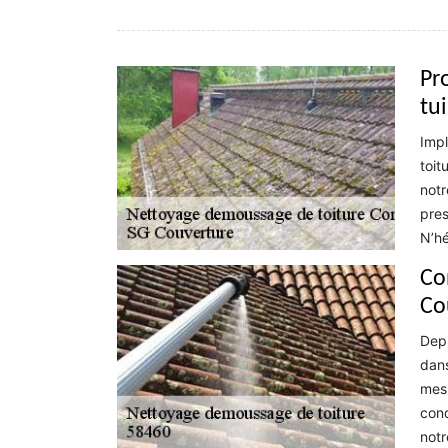
Pr
tu
Impl
toit
notr
pres
N’hé
Co
Co
Depu
dans
mesu
cond
notr