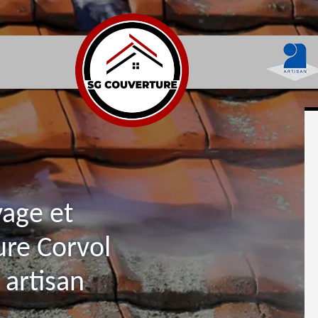
yage et
re Corvol
 artisan