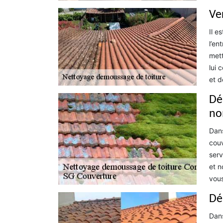
Ve
Il e
l’en
mett
lui 
et d
Dé
no
Dans
couv
serv
et n
vous
Dé
Dans