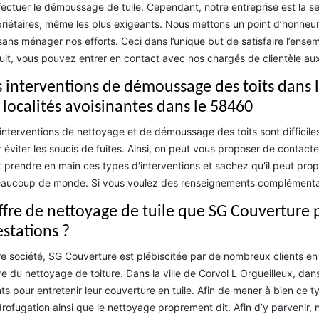
fectuer le démoussage de tuile. Cependant, notre entreprise est la s
riétaires, même les plus exigeants. Nous mettons un point d’honneur 
sans ménager nos efforts. Ceci dans l’unique but de satisfaire l’ens
uit, vous pouvez entrer en contact avec nos chargés de clientèle au
s interventions de démoussage des toits dans la
s localités avoisinantes dans le 58460
interventions de nettoyage et de démoussage des toits sont difficiles.
 éviter les soucis de fuites. Ainsi, on peut vous proposer de contact
 prendre en main ces types d'interventions et sachez qu'il peut prop
aucoup de monde. Si vous voulez des renseignements complémentaire
offre de nettoyage de tuile que SG Couverture p
estations ?
e société, SG Couverture est plébiscitée par de nombreux clients en r
e du nettoyage de toiture. Dans la ville de Corvol L Orgueilleux, dan
nts pour entretenir leur couverture en tuile. Afin de mener à bien ce
drofugation ainsi que le nettoyage proprement dit. Afin d’y parvenir, 