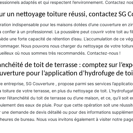
essionnels adaptés et qui respectent l’environnement. Contactez no
ur un nettoyage toiture réussi, contactez SG 
ation indispensable pour les maisons dotées d’une couverture en zinc
à confier à un professionnel. La poussière peut couvrir votre toit au fi
ède une forte capacité de rétention d’eau. L’accumulation de ce végét
dommager. Nous pouvons nous charger du nettoyage de votre toiture,
eilleux où nous sommes très recommandés. Contactez-nous !
nchéité de toit de terrasse : comptez sur l’exp
uverture pour l’application d’hydrofuge de to
e entreprise, SG Couverture , propose parmi ses services l’applicatio
a toiture de votre terrasse, en plus du nettoyage de toit. L’hydrofuga
rer l’étanchéité du toit de terrasse ou d’une maison, et ce, qu’il soit e
oulement des eaux de pluie. Pour que cette opération soit une réussite
 une demande de devis détaillé ou pour des informations supplément
heures de bureau. Nous vous invitons également à visiter notre pag