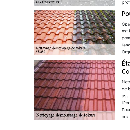
prof
Po
Opér
est 
poss
l’en
Orgu
Éta
Co
Notr
de l
assu
l’éc
Pour
aux 