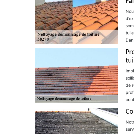
Fa
Nous
d’ex
somm
tuil
Dans
Pr
tu
Impl
soll
de r
prof
cont
Co
Notr
serv