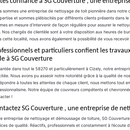
ites confiance à SG Couverture , une entrepris
 sommes une entreprise de nettoyage de toit pionnière dans notre
pertise et sommes plébiscités par différents clients présents dans l
es en mesure d’intervenir de façon régulière pour assurer le netto
e. Nos chargés de clientèle sont à votre disposition aux heures de bu
 cette localité, nous avons également la possibilité de vous recevoir 
ofessionnels et particuliers confient les trava
ile à SG Couverture
antée dans tout le 58270 et particulièrement à Cizely, notre entrepri
icitée. Nous avons pu asseoir notre notoriété grâce à la qualité de n
épondre à toutes les attentes de chaque client, nous mettons tout e
essionnalisme. Notre équipe de couvreurs compétents et chevronnées
acter !
ntactez SG Couverture , une entreprise de ne
e entreprise de nettoyage et démoussage de toiture, SG Couverture 
ices de qualité. Réactifs, professionnels et constamment à l’écoute