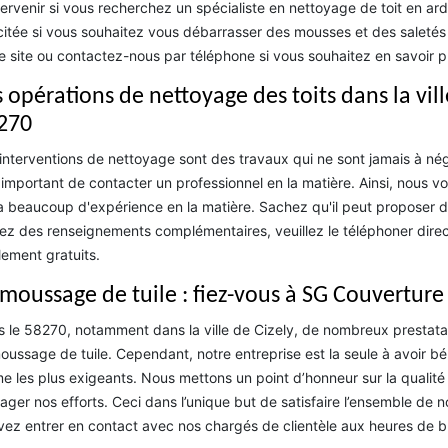
tervenir si vous recherchez un spécialiste en nettoyage de toit en a
icitée si vous souhaitez vous débarrasser des mousses et des saletés i
e site ou contactez-nous par téléphone si vous souhaitez en savoir pl
 opérations de nettoyage des toits dans la vill
270
interventions de nettoyage sont des travaux qui ne sont jamais à néglig
 important de contacter un professionnel en la matière. Ainsi, nou
a beaucoup d'expérience en la matière. Sachez qu'il peut proposer de
ez des renseignements complémentaires, veuillez le téléphoner direct
lement gratuits.
moussage de tuile : fiez-vous à SG Couverture
 le 58270, notamment dans la ville de Cizely, de nombreux prestatai
ussage de tuile. Cependant, notre entreprise est la seule à avoir bé
 les plus exigeants. Nous mettons un point d’honneur sur la qualité
ger nos efforts. Ceci dans l’unique but de satisfaire l’ensemble de n
ez entrer en contact avec nos chargés de clientèle aux heures de b