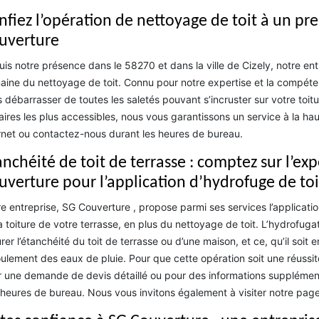
nfiez l’opération de nettoyage de toit à un p
uverture
is notre présence dans le 58270 et dans la ville de Cizely, notre en
ine du nettoyage de toit. Connu pour notre expertise et la compé
 débarrasser de toutes les saletés pouvant s’incruster sur votre toitur
faires les plus accessibles, nous vous garantissons un service à la h
rnet ou contactez-nous durant les heures de bureau.
nchéité de toit de terrasse : comptez sur l’exp
uverture pour l’application d’hydrofuge de to
e entreprise, SG Couverture , propose parmi ses services l’applicatio
a toiture de votre terrasse, en plus du nettoyage de toit. L’hydrofuga
rer l’étanchéité du toit de terrasse ou d’une maison, et ce, qu’il soit e
oulement des eaux de pluie. Pour que cette opération soit une réussite
 une demande de devis détaillé ou pour des informations supplément
heures de bureau. Nous vous invitons également à visiter notre pag