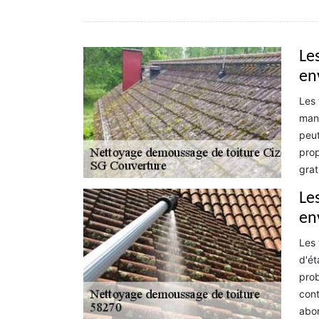
Les
en
Les 
mani
peut
prop
grat
Les
en
Les 
d'ét
prob
cont
abor