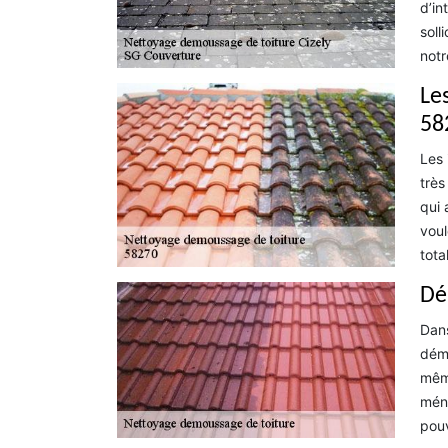
d’in
soll
notr
Les
58
Les 
très
qui 
voul
tota
Dé
Dans
démo
même
ména
pouv