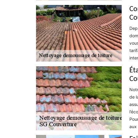
Co
Co
Depu
doma
vous
tari
inte
Éta
Co
Notr
de l
assu
l’éc
Pour
aux 