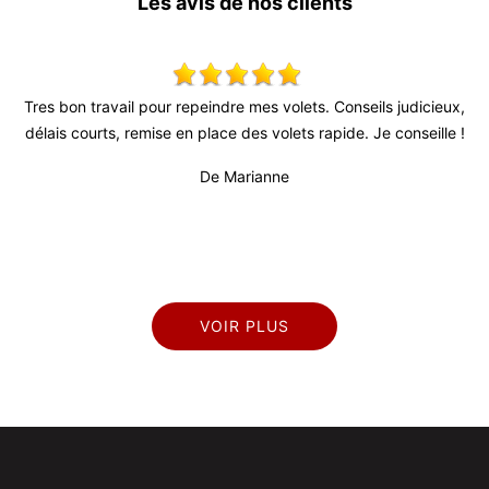
Les avis de nos clients
ets. Conseils judicieux,
Très bon relationnel, patron très actif et à l
s rapide. Je conseille !
fiable (surtout au vu de la conjoncture act
professionnel et sérieux. Travail de bonne qu
propre.
De Titi
VOIR PLUS