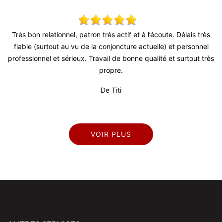
ctif et à l’écoute. Délais très
Super travail ! Équipe très agréable 
ncture actuelle) et personnel
De Julien
e bonne qualité et surtout très
e.
i
VOIR PLUS