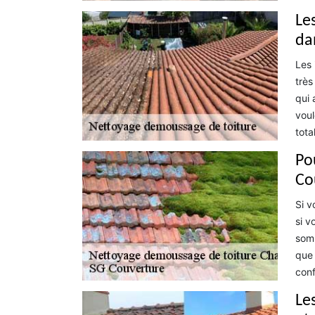
Le
da
Les 
très
qui 
voul
tota
Pou
Co
Si v
si v
somm
que 
conf
Le