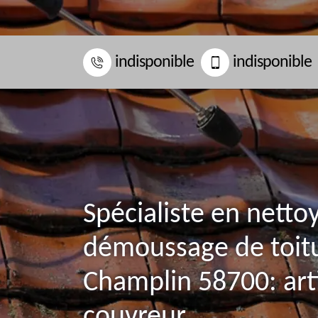
indisponible
indisponible
Spécialiste en netto
démoussage de toit
Champlin 58700: art
couvreur