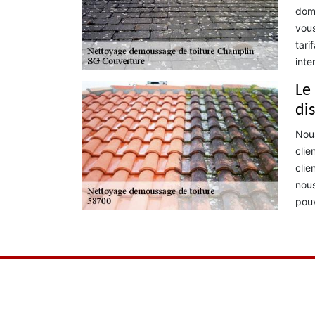
doma
vous
tari
inte
Le
di
Nous
clie
clie
nous
pouv