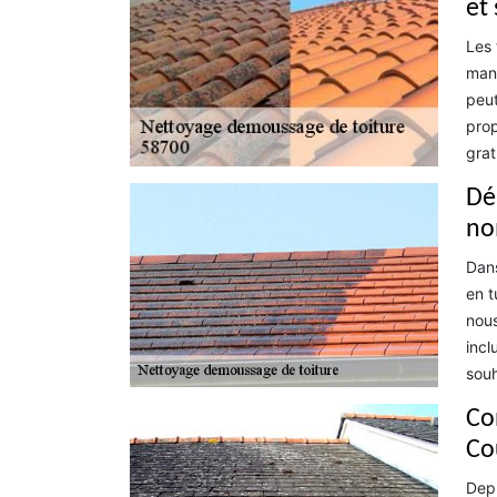
et
Les 
mani
peut
prop
grat
Dé
no
Dans
en t
nous
incl
souh
Co
Co
Depu