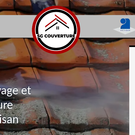
yage et
ure
isan