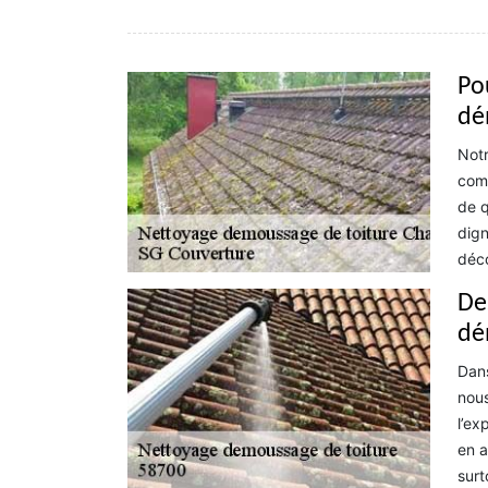
Po
dé
Notr
comp
de q
dign
déco
De
dé
Dans
nous
l’ex
en a
surt