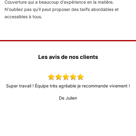
Couverture qui a beaucoup d'expérience en la matière.
N'oubliez pas qu'il peut proposer des tarifs abordables et
accessibles à tous.
Les avis de nos clients
ement !
Très bon relationnel, patron très actif et à l’écoute. Délais tr
fiable (surtout au vu de la conjoncture actuelle) et personne
professionnel et sérieux. Travail de bonne qualité et surtout t
propre.
De Titi