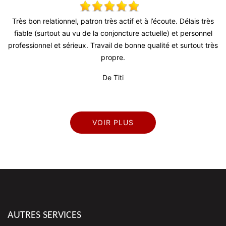
ès bon relationnel, patron très actif et à l’écoute. Délais très
Tres bo
iable (surtout au vu de la conjoncture actuelle) et personnel
délais 
fessionnel et sérieux. Travail de bonne qualité et surtout très
propre.
De Titi
VOIR PLUS
AUTRES SERVICES