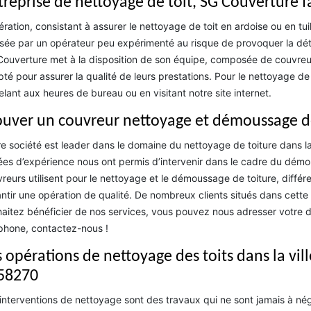
treprise de nettoyage de toit, SG Couverture f
ération, consistant à assurer le nettoyage de toit en ardoise ou en tuile
isée par un opérateur peu expérimenté au risque de provoquer la dété
ouverture met à la disposition de son équipe, composée de couvreurs
té pour assurer la qualité de leurs prestations. Pour le nettoyage d
lant aux heures de bureau ou en visitant notre site internet.
ouver un couvreur nettoyage et démoussage 
e société est leader dans le domaine du nettoyage de toiture dans la
es d’expérience nous ont permis d’intervenir dans le cadre du démou
reurs utilisent pour le nettoyage et le démoussage de toiture, diffé
ntir une opération de qualité. De nombreux clients situés dans cette
aitez bénéficier de nos services, vous pouvez nous adresser votre
phone, contactez-nous !
s opérations de nettoyage des toits dans la vil
 58270
interventions de nettoyage sont des travaux qui ne sont jamais à néglig