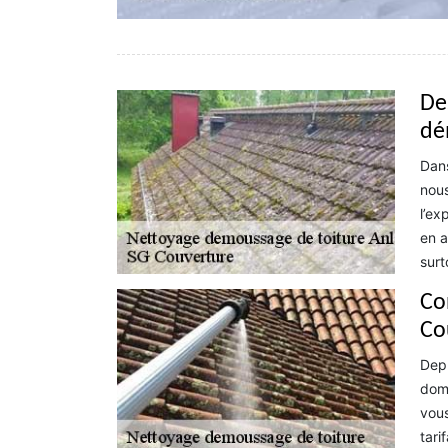
De
dé
Dans
nous
l’ex
en a
surt
Co
Co
Depu
doma
vous
tari