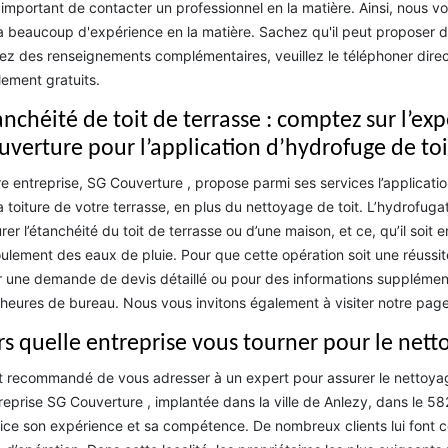
 important de contacter un professionnel en la matière. Ainsi, nou
a beaucoup d'expérience en la matière. Sachez qu'il peut proposer de
ez des renseignements complémentaires, veuillez le téléphoner direct
lement gratuits.
nchéité de toit de terrasse : comptez sur l’exp
uverture pour l’application d’hydrofuge de to
e entreprise, SG Couverture , propose parmi ses services l’applicatio
a toiture de votre terrasse, en plus du nettoyage de toit. L’hydrofuga
rer l’étanchéité du toit de terrasse ou d’une maison, et ce, qu’il soit e
oulement des eaux de pluie. Pour que cette opération soit une réussite
 une demande de devis détaillé ou pour des informations supplément
heures de bureau. Nous vous invitons également à visiter notre pag
rs quelle entreprise vous tourner pour le netto
st recommandé de vous adresser à un expert pour assurer le nettoyage 
treprise SG Couverture , implantée dans la ville de Anlezy, dans le 5
ice son expérience et sa compétence. De nombreux clients lui font co