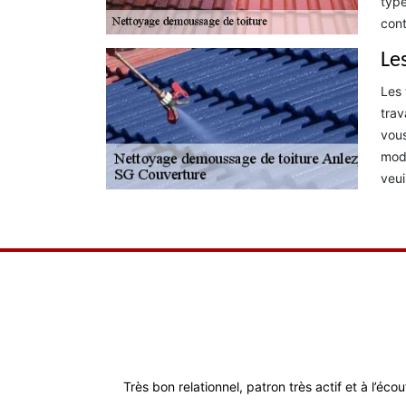
type
cont
Les
Les 
trav
vous
mode
veui
Très bon relationnel, patron très actif et à l’éco