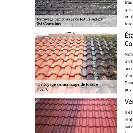
très
qui 
voul
tota
Éta
Co
Notr
de l
assu
l’éc
Pour
aux 
Ve
Il e
l’en
serv