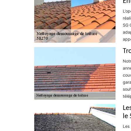
En
L’op
réal
SG C
adap
appe
Tr
Notr
anné
couv
gara
souh
télé
Le
le
Les 