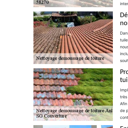
inte
Dé
no
Dans
tuil
nous
incl
souh
Pr
tu
Impl
très
Afin
de p
cont