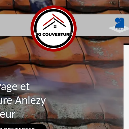
yage et
ure Anlezy
reur