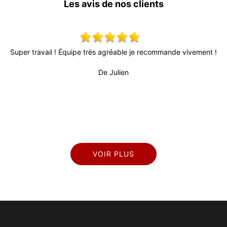
Les avis de nos clients
 vivement !
Très bon relationnel, patron très actif et à l’écoute. Délai
fiable (surtout au vu de la conjoncture actuelle) et pers
professionnel et sérieux. Travail de bonne qualité et surto
propre.
De Titi
VOIR PLUS