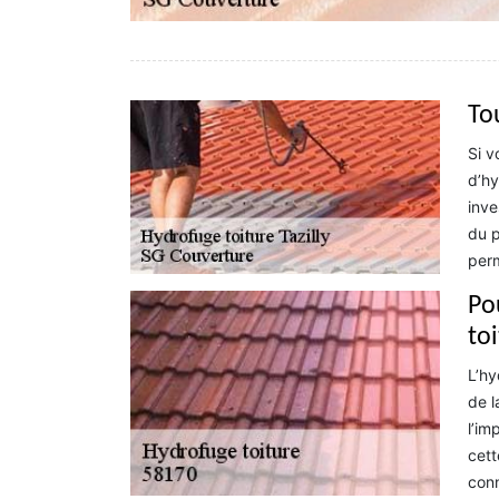
To
Si v
d’hy
inve
du p
perm
Po
toi
L’hy
de l
l’im
cett
conn