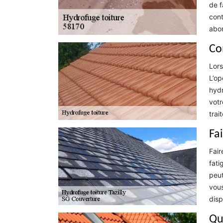
de f
cont
abor
Co
Lors
L’op
hydr
votr
trai
Fa
Fair
fati
peut
vous
disp
Que