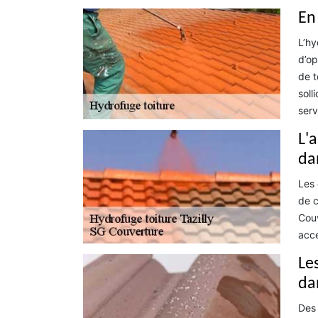
En
L’hy
d’op
de t
soll
serv
L'
dan
Les 
de c
Couv
acce
Le
dan
Des 