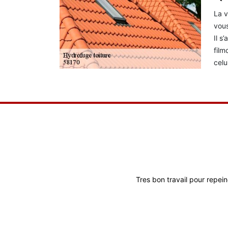
La v
vous
Il s
film
celu
Travail de bonne
Tres bon travail pour repein