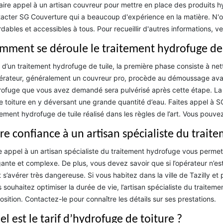
aire appel à un artisan couvreur pour mettre en place des produits 
acter SG Couverture qui a beaucoup d'expérience en la matière. N'ou
dables et accessibles à tous. Pour recueillir d'autres informations, ve
mment se déroule le traitement hydrofuge de 
 d’un traitement hydrofuge de tuile, la première phase consiste à netto
érateur, généralement un couvreur pro, procède au démoussage avant 
ofuge que vous avez demandé sera pulvérisé après cette étape. La de
e toiture en y déversant une grande quantité d’eau. Faites appel à SG
tement hydrofuge de tuile réalisé dans les règles de l’art. Vous pouv
ire confiance à un artisan spécialiste du trai
e appel à un artisan spécialiste du traitement hydrofuge vous permet
gante et complexe. De plus, vous devez savoir que si l’opérateur n’est 
 s’avérer très dangereuse. Si vous habitez dans la ville de Tazilly 
 souhaitez optimiser la durée de vie, l’artisan spécialiste du traitem
osition. Contactez-le pour connaître les détails sur ses prestations.
l est le tarif d’hydrofuge de toiture ?