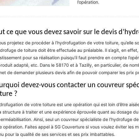
l’opération.
ut ce que vous devez savoir sur le devis d’hyd
ous projetez de procéder à l’hydrofugation de votre toiture, qu’elle s
drofuge de toiture doit être effectuée au préalable. Il s’agit, en effe
stissement pour sa réalisation puisqu’il faut prendre en compte l’opér
roduit adapté, etc. Dans le 58170 et à Tazilly, en particulier, de no
et de demander plusieurs devis afin de pouvoir comparer les prix 
urquoi devez-vous contacter un couvreur spéc
ture ?
drofugation de votre toiture est une opération qui est loin d’être aisée
a structure à traiter et une expérience éprouvée quant au dosage du p
perméabilisation. Ainsi, seul un couvreur spécialiste de l’hydrofuge de 
e opération. Faites appel à SG Couverture si vous voulez éviter les ma
u pour la qualité de ses services et ses prix imbattables.