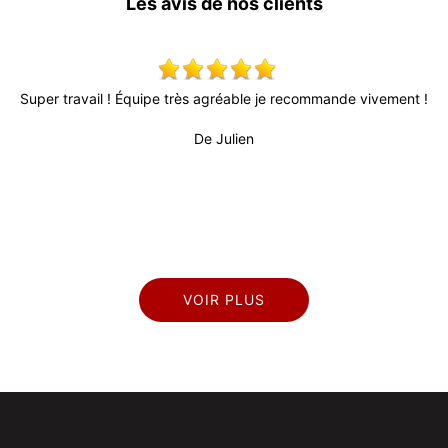
Les avis de nos clients
s
Super travail ! Équipe très agréable je recommande vivement !
T
l
d
De Julien
rès
VOIR PLUS