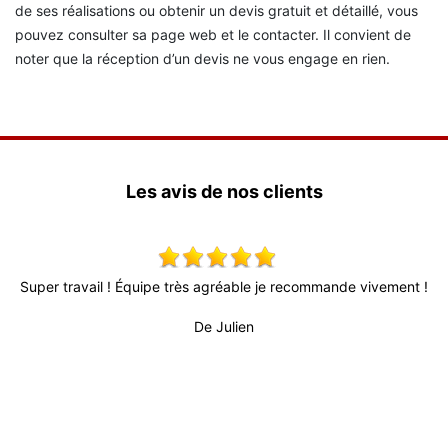
de ses réalisations ou obtenir un devis gratuit et détaillé, vous
pouvez consulter sa page web et le contacter. Il convient de
noter que la réception d’un devis ne vous engage en rien.
Les avis de nos clients
ment !
Très bon relationnel, patron très actif et à l’écoute. Délais trè
fiable (surtout au vu de la conjoncture actuelle) et personne
professionnel et sérieux. Travail de bonne qualité et surtout tr
propre.
De Titi