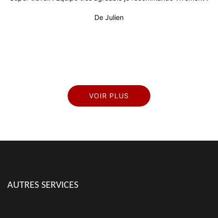
 !
De Julien
pr
VOIR PLUS
AUTRES SERVICES